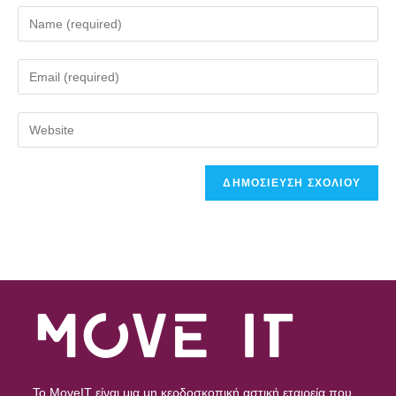
To MoveIT είναι μια μη κερδοσκοπική αστική εταιρεία που