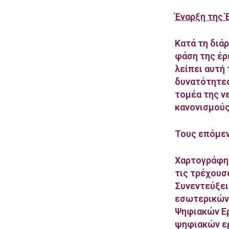
Έναρξη της 
Κατά τη διά
φάση της έρ
λείπει αυτή 
δυνατότητες
τομέα της ν
κανονισμούς
Τους επόμεν
Χαρτογράφησ
τις τρέχουσ
Συνεντεύξει
εσωτερικών 
Ψηφιακών Ερ
ψηφιακών ερ