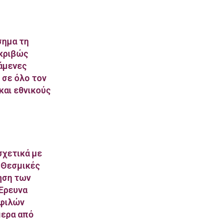
σημα τη
ακριβώς
τάμενες
 σε όλο τον
και εθνικούς
σχετικά με
. Θεσμικές
ηση των
Έρευνα
οφιλών
μερα από