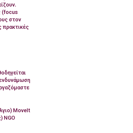
ίζουν.
 (focus
ους στον
ς πρακτικές
θοδηγείται
 ενδυνάμωση
εργαζόμαστε
λγιο) MoveIt
ς) NGO