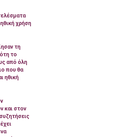
τελέσματα
 ηθική χρήση
ίησαν τη
ότη το
υς από όλη
ιο που θα
ι ηθική
ών
ν και στον
 συζητήσεις
 έχει
ένα