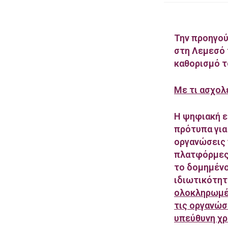
Την προηγού
στη Λεμεσό 
καθορισμό τ
Με τι ασχολ
Η ψηφιακή ερ
πρότυπα για
οργανώσεις 
πλατφόρμες 
το δομημένο
ιδιωτικότητ
ολοκληρωμέν
τις οργανώσ
υπεύθυνη χρ