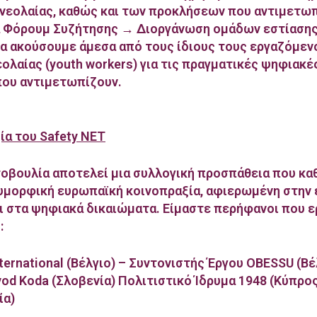
νεολαίας, καθώς και των προκλήσεων που αντιμετωπ
 Φόρουμ Συζήτησης → Διοργάνωση ομάδων εστίασης
 να ακούσουμε άμεσα από τους ίδιους τους εργαζόμεν
εολαίας (youth workers) για τις πραγματικές ψηφιακέ
 που αντιμετωπίζουν.
ία του Safety NET
οβουλία αποτελεί μια συλλογική προσπάθεια που κα
υμορφική ευρωπαϊκή κοινοπραξία, αφιερωμένη στην
ι στα ψηφιακά δικαιώματα. Είμαστε περήφανοι που 
:
ernational (Βέλγιο) – Συντονιστής Έργου OBESSU (Βέ
vod Koda (Σλοβενία) Πολιτιστικό Ίδρυμα 1948 (Κύπρο
ία)