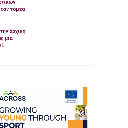
κτικών
στον τομέα
την αρχική
ς μια
ί.