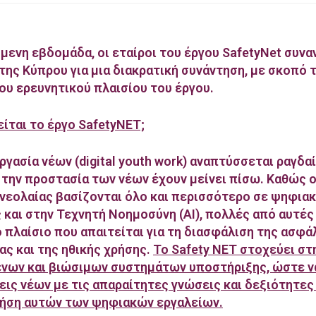
μενη εβδομάδα, οι εταίροι του έργου SafetyNet συν
της Κύπρου για μια διακρατική συνάντηση, με σκοπό 
ου ερευνητικού πλαισίου του έργου.
είται το έργο SafetyNET;
γασία νέων (digital youth work) αναπτύσσεται ραγδα
 την προστασία των νέων έχουν μείνει πίσω. Καθώς ο
νεολαίας βασίζονται όλο και περισσότερο σε ψηφια
και στην Τεχνητή Νοημοσύνη (AI), πολλές από αυτές
 πλαίσιο που απαιτείται για τη διασφάλιση της ασφάλ
ας και της ηθικής χρήσης.
Το Safety NET στοχεύει στ
ων και βιώσιμων συστημάτων υποστήριξης, ώστε ν
εις νέων με τις απαραίτητες γνώσεις και δεξιότητες 
ήση αυτών των ψηφιακών εργαλείων.