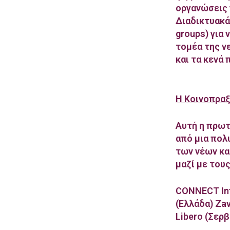
οργανώσεις 
Διαδικτυακά
groups) για
τομέα της ν
και τα κενά
Η Κοινοπραξ
Αυτή η πρωτ
από μια πολ
των νέων κα
μαζί με τους
CONNECT Int
(Ελλάδα) Za
Libero (Σερβ