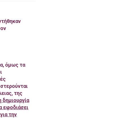
αντήθηκαν
τον
ία, όμως τα
ι
κές
 στερούνται
ειας, της
η δημιουργία
α εφοδιάσει
για την