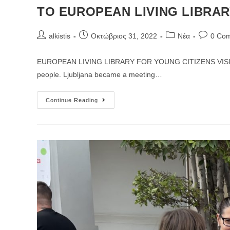
ΤΟ EUROPEAN LIVING LIBRA
Post
Post
Post
Post
alkistis
Οκτώβριος 31, 2022
Νέα
0 Co
author:
published:
category:
comment
EUROPEAN LIVING LIBRARY FOR YOUNG CITIZENS VISITED LJU
people. Ljubljana became a meeting…
ΤΟ
Continue Reading
EUROPEAN
LIVING
LIBRARY
ΕΠΙΣΚΕΦΘΗΚΕ
ΤΗ
ΛΙΟΥΜΠΛΙΑΝΑ