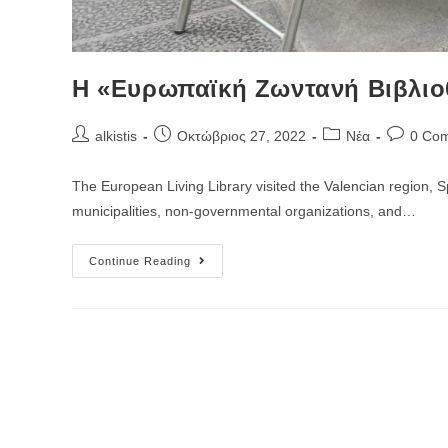
Η «Ευρωπαϊκή Ζωντανή Βιβλι
Post
Post
Post
Post
alkistis
Οκτώβριος 27, 2022
Νέα
0 Co
author:
published:
category:
comment
The European Living Library visited the Valencian region, Sp
municipalities, non-governmental organizations, and…
Η
Continue Reading
«Ευρωπαϊκή
Ζωντανή
Βιβλιοθήκη»
ΕΠΙΣΚΕΦΘΗΚΕ
ΤΗ
ΒΑΛΕΝΘΙΑ,
ΙΣΠΑΝΙΑ