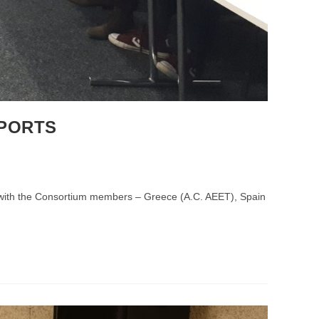
SPORTS
de with the Consortium members – Greece (A.C. AEET), Spain