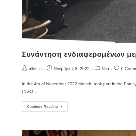
Συνάντηση ενδιαφερομένων με
Post
Post
Post
Post
alkistis
Νοέμβριος 8, 2022
Νέα
0 Comm
author:
published:
category:
comments:
In the 4th of November 2022 MoveIt, took part in the Fami
(NGO…
Συνάντηση
Continue Reading
Ενδιαφερομένων
Μερών
Για
Το
Έργο
FAMILY