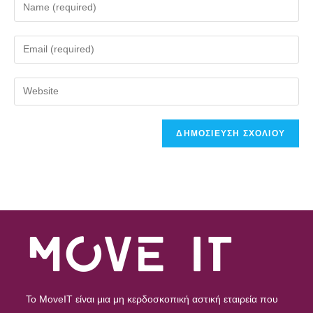
To MoveIT είναι μια μη κερδοσκοπική αστική εταιρεία που