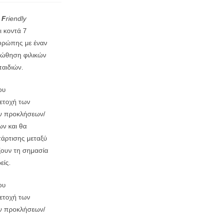
F
riendly
 κοντά 7
Ευρώπης με έναν
οώθηση φιλικών
παιδιών.
ου
ετοχή των
ων προκλήσεων/
ων και θα
τάρτισης μεταξύ
ίξουν τη σημασία
είς.
ου
ετοχή των
ων προκλήσεων/