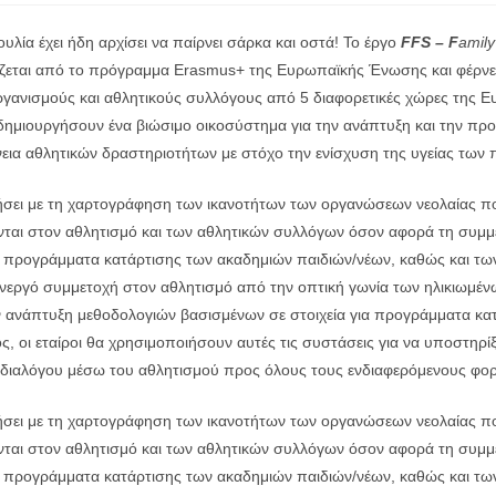
λία έχει ήδη αρχίσει να παίρνει σάρκα και οστά! Το έργο
FFS – F
amily
ζεται από το πρόγραμμα Erasmus+ της Ευρωπαϊκής Ένωσης και φέρνει
ργανισμούς και αθλητικούς συλλόγους από 5 διαφορετικές χώρες της 
 δημιουργήσουν ένα βιώσιμο οικοσύστημα για την ανάπτυξη και την πρ
νεια αθλητικών δραστηριοτήτων με στόχο την ενίσχυση της υγείας των 
νήσει με τη χαρτογράφηση των ικανοτήτων των οργανώσεων νεολαίας π
ται στον αθλητισμό και των αθλητικών συλλόγων όσον αφορά τη συμμ
 προγράμματα κατάρτισης των ακαδημιών παιδιών/νέων, καθώς και τ
νεργό συμμετοχή στον αθλητισμό από την οπτική γωνία των ηλικιωμέν
ην ανάπτυξη μεθοδολογιών βασισμένων σε στοιχεία για προγράμματα κα
ς, οι εταίροι θα χρησιμοποιήσουν αυτές τις συστάσεις για να υποστηρ
 διαλόγου μέσω του αθλητισμού προς όλους τους ενδιαφερόμενους φορ
νήσει με τη χαρτογράφηση των ικανοτήτων των οργανώσεων νεολαίας π
ται στον αθλητισμό και των αθλητικών συλλόγων όσον αφορά τη συμμ
 προγράμματα κατάρτισης των ακαδημιών παιδιών/νέων, καθώς και τ