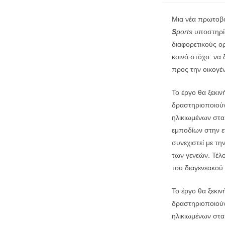
Μια νέα πρωτοβου
S
ports
υποστηρί
διαφορετικούς ο
κοινό στόχο: να
προς την οικογέ
Το έργο θα ξεκι
δραστηριοποιούν
ηλικιωμένων στα
εμποδίων στην ε
συνεχιστεί με τ
των γενεών. Τέλο
του διαγενεακού
Το έργο θα ξεκι
δραστηριοποιούν
ηλικιωμένων στα