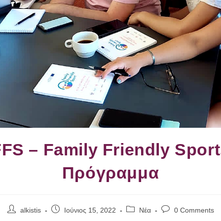
FS – Family Friendly Spor
Πρόγραμμα
Post
Post
Post
Post
alkistis
Ιούνιος 15, 2022
Νέα
0 Comments
author:
published:
category:
comments: