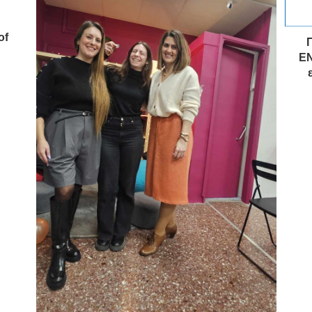
of
ΕΝ