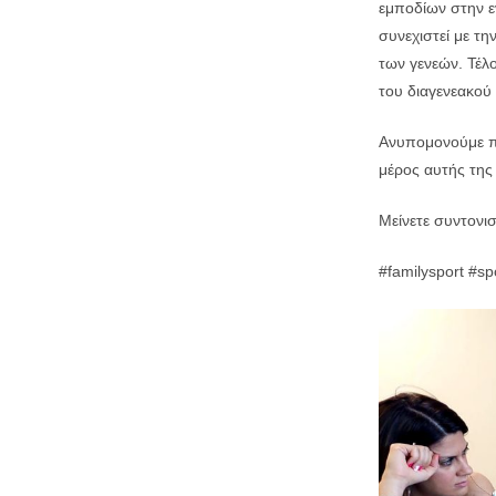
εμποδίων στην ε
συνεχιστεί με τ
των γενεών. Τέλο
του διαγενεακού
Ανυπομονούμε πο
μέρος αυτής της
Μείνετε συντονισ
#familysport #spo