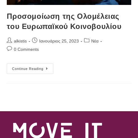
Προσομοίωση της Ολομέλειας
του Ευρωπαϊκού Κοινοβουλίου
Post
Post
Post
alkistis
Ιανουάριος 25, 2023
Νέα
author:
published:
category:
Post
0 Comments
comments:
Προσομοίωση
Continue Reading
Της
Ολομέλειας
Του
Ευρωπαϊκού
Κοινοβουλίου